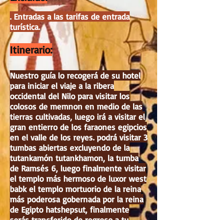
. Entradas a las tarifas de entrada
turística.
Itinerario:
Nuestro guía lo recogerá de su hotel
para iniciar el viaje a la ribera
occidental del Nilo para visitar los
colosos de memnon en medio de las
tierras cultivadas, luego irá a visitar el
gran entierro de los faraones egipcios
en el valle de los reyes. podrá visitar 3
tumbas abiertas excluyendo de la
tutankamón tutankhamon, la tumba
de Ramsés 6, luego finalmente visitar
el templo más hermoso de luxor west
babk el templo mortuorio de la reina
más poderosa gobernada por la reina
de Egipto hatshepsut, finalmente
serás transferido de regreso a tu