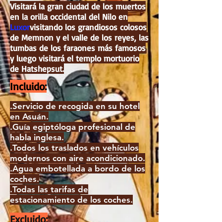
Visitará la gran ciudad de los muertos
en la orilla occidental del Nilo en
Luxor
visitando los grandiosos colosos
de Memnon y el valle de los reyes, las
tumbas de los faraones más famosos
y luego visitará el templo mortuorio
de Hatshepsut.
Incluido:
.Servicio de recogida en su hotel
en Asuán.
.Guía egiptóloga profesional de
habla inglesa.
.Todos los traslados en vehículos
modernos con aire acondicionado.
.Agua embotellada a bordo de los
coches.
.Todas las tarifas de
estacionamiento de los coches.
Excluido: