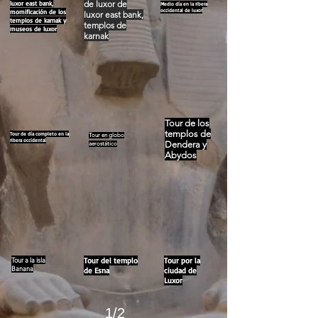
de luxor de
luxor east bank,
Medio día en la ribera
occidental de luxor
momificación de los
luxor east bank,
templos de karnak y
templos de
museos de luxor
karnak
Tour de los
templos de
Tour de día completo en la
Tour en globo
ribera occidental
Dendera y
aerostático
Abydos
Tour a la isla
Tour del templo
Tour por la
Banana
de Esna
ciudad de
Luxor
1/2