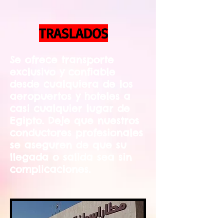
TRASLADOS
Se ofrece transporte
exclusivo y confiable
desde cualquiera de los
aeropuertos y hoteles a
casi cualquier lugar de
Egipto. Deje que nuestros
conductores profesionales
se aseguren de que su
llegada o salida sea sin
complicaciones.