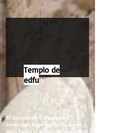
Templo de
edfu
El templo de Edfu estuvo
enterrado bajo siglos de arena y
limo hasta el siglo XIX, cuando el