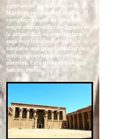
egiptólogo francés Auguste
Mariette redescubrió el sitio. El
complejo es uno de los sitios
mejor conservados de Egipto en
la actualidad; su arquitectura
está muy intacta y el edificio
contiene una gran cantidad de
inscripciones legibles en sus
paredes. Está dedicado al dios
halcón, Horus.