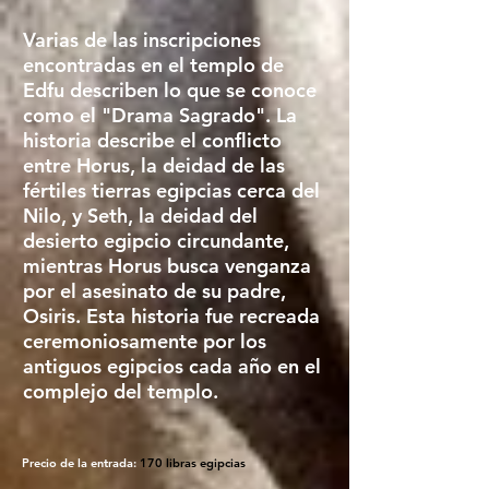
Varias de las inscripciones
encontradas en el templo de
Edfu describen lo que se conoce
como el "Drama Sagrado". La
historia describe el conflicto
entre Horus, la deidad de las
fértiles tierras egipcias cerca del
Nilo, y Seth, la deidad del
desierto egipcio circundante,
mientras Horus busca venganza
por el asesinato de su padre,
Osiris. Esta historia fue recreada
ceremoniosamente por los
antiguos egipcios cada año en el
complejo del templo.
Precio de la entrada:
170 libras egipcias