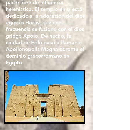
parte libre de influencia
helenística. El templo en sí está
dedicado a la adoración del dios
egipcio Horus, que con
frecuencia se fusionó con el dios
griego Apolo. De hecho, la
ciudad de Edfu pasó a llamarse
Apollonopolis Magna durante el
dominio grecorromano en
Egipto.