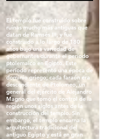
El templo fue construido sobre
ruinas mucho más antiguas que
datan de Ramsés III, y fue
construido a lo largo de 180
años bajo una variedad de
gobernantes durante el período
ptolemaico en Egipto. Este
período representó una época de
dominio griego; cada faraón era
descendiente de Ptolomeo, un
general del ejército de Alejandro
Magno que tomó el control de la
región unos siglos antes de la
construcción del templo. Sin
embargo, el templo encarna la
arquitectura tradicional del
antiguo Egipto y está en gran