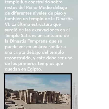
templo fue construido sobre
restos del Reino Medio debajo
de diferentes niveles de piso y
también un templo de la Dinastía
VI. La última estructura que
surgió de las excavaciones en el
Templo Satis es un santuario de
la Dinastía Temprana que se
puede ver en un área similar a
una cripta debajo del templo
reconstruido, y este debe ser uno
de los primeros templos que
quedan en Egipto.