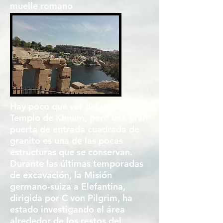
muelle romano
Hay poco que ver del interior del
Templo de Khnum, pero una gran
puerta de entrada cuadrada de
granito es una de las pocas
estructuras que se conservan.
Durante las últimas temporadas
de excavación, la Misión
germano-suiza a Elefantina,
dirigida por C von Pilgrim, ha
estado investigando el área
alrededor de los restos del