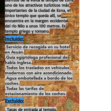
uno de los atractivos turísticos más
importantes de la ciudad de Esna, el
único templo que queda allí, se
encuentra en la margen occidental
del río Nilo a unos 100 metros. Es
templo griego y romano.
Incluido:
.Servicio de recogida en su hotel
en Asuán.
.Guía egiptóloga profesional de
habla inglesa.
.Todos los traslados en vehículos
modernos con aire acondicionado.
.Agua embotellada a bordo de los
coches.
.Todas las tarifas de
estacionamiento de los coches.
Excluido:
. Tasas de entrada al templo.