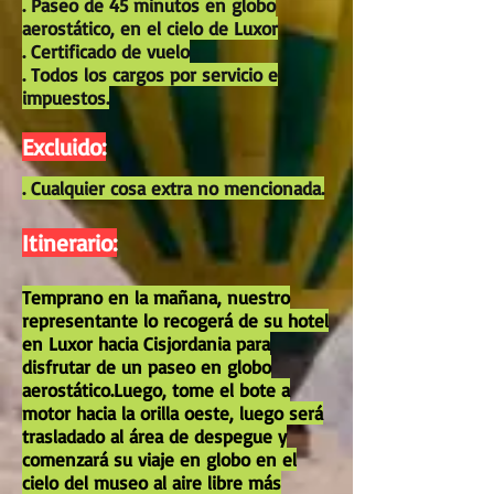
. Paseo de 45 minutos en globo
aerostático, en el cielo de Luxor
. Certificado de vuelo
. Todos los cargos por servicio e
impuestos.
Excluido:
. Cualquier cosa extra no mencionada.
Itinerario:
Temprano en la mañana, nuestro
representante lo recogerá de su hotel
en Luxor hacia Cisjordania para
disfrutar de un paseo en globo
aerostático.Luego, tome el bote a
motor hacia la orilla oeste, luego será
trasladado al área de despegue y
comenzará su viaje en globo en el
cielo del museo al aire libre más