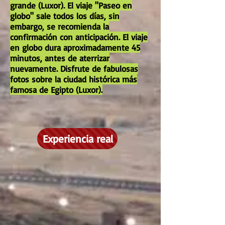
grande (Luxor). El viaje "Paseo en
globo" sale todos los días, sin
embargo, se recomienda la
confirmación con anticipación. El viaje
en globo dura aproximadamente 45
minutos, antes de aterrizar
nuevamente. Disfrute de fabulosas
fotos sobre la ciudad histórica más
famosa de Egipto (Luxor).
Experiencia real