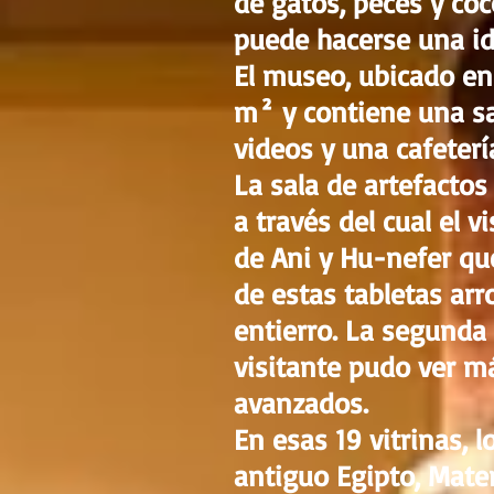
de gatos, peces y co
puede hacerse una id
El museo, ubicado en 
m² y contiene una sal
videos y una cafeterí
La sala de artefactos
a través del cual el v
de Ani y Hu-nefer qu
de estas tabletas arr
entierro. La segunda 
visitante pudo ver m
avanzados.
En esas 19 vitrinas, 
antiguo Egipto, Mate