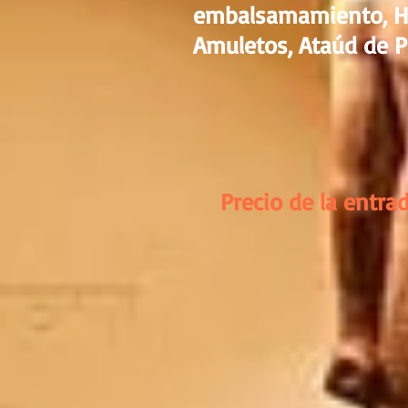
embalsamamiento, He
Amuletos, Ataúd de 
Precio de la entrad