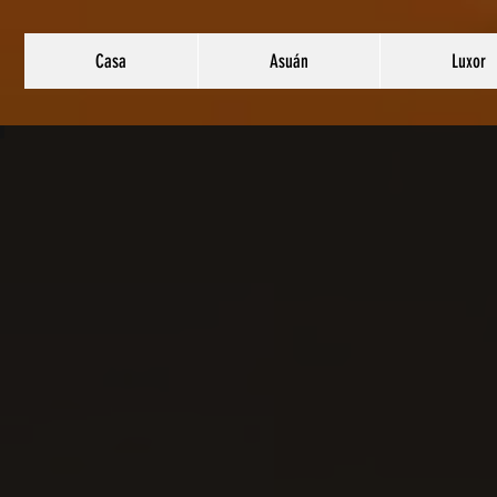
Casa
Asuán
Luxor