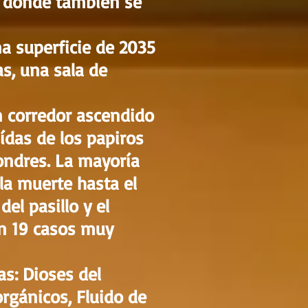
, donde también se
na superficie de 2035
s, una sala de
un corredor ascendido
aídas de los papiros
ondres. La mayoría
 la muerte hasta el
el pasillo y el
en 19 casos muy
as: Dioses del
rgánicos, Fluido de