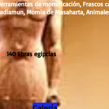
rramientas de momificación, Frascos ca
Padiamun, Momia de Masaharta, Animale
a:
140 libras egipcias
Galería