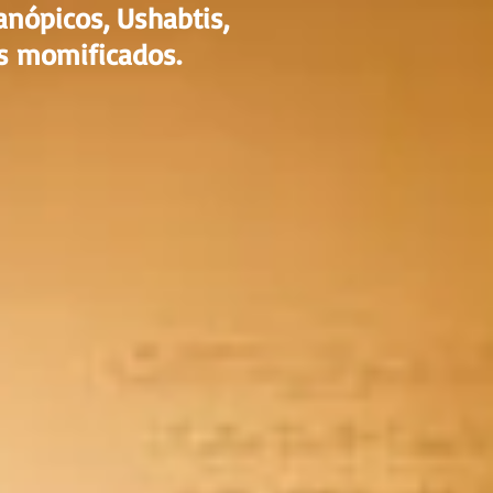
nópicos, Ushabtis,
s momificados.