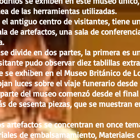
codrilos se exhiben en este museo único
ea de las herramientas utilizadas.
el antiguo centro de visitantes, tiene u
a de artefactos, una sala de conferencia
a.
 se divide en dos partes, la primera es 
isitante pudo observar diez tablillas extr
e se exhiben en el Museo Británico de L
ojan luces sobre el viaje funerario desde
parte del museo comenzó desde el final d
ás de sesenta piezas, que se muestran 
los artefactos se concentran en once tem
riales de embalsamamiento, Materiales o